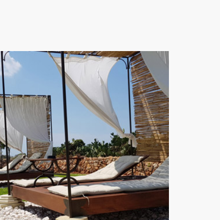
La colazione
salentina
Lorem ipsum dolor sit amet,
consectetur adipisicing elit, sed do
eiusmod tempor incididunt ut labore et
dolore magna..