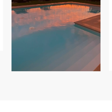
zwembad
Een zwembad om de hele dag door te
beleven, dat transformeert in een
magisch moment zodra de zon
ondergaat. De vurige tinten van de
lucht in Salento en de rust van de
avond schenken je prachtige
momenten van vrede en samenzijn.