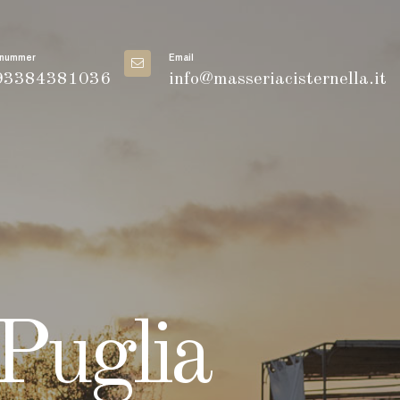
 nummer
Email
3384381036
info@masseriacisternella.it
Puglia
Puglia