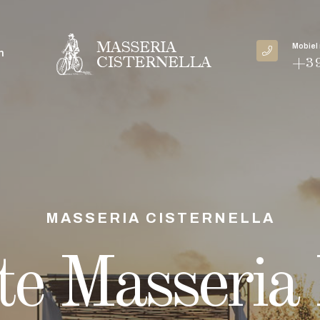
Mobiel
n
+39
MASSERIA CISTERNELLA
MASSERIA CISTERNELLA
te Masseria 
te Masseria 