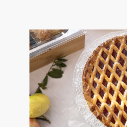
La colazione
salentina
Lorem ipsum dolor sit amet,
consectetur adipisicing elit, sed do
eiusmod tempor incididunt ut labore et
dolore magna..