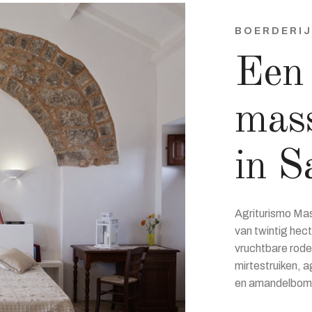
BOERDERIJ
Een 
mass
in S
Agriturismo Mass
van twintig hect
vruchtbare rod
mirtestruiken, 
en amandelbom