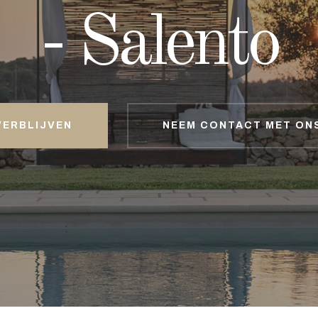
- Salento
- Salento
VERBLIJVEN
VERBLIJVEN
NEEM CONTACT MET ON
NEEM CONTACT MET ON