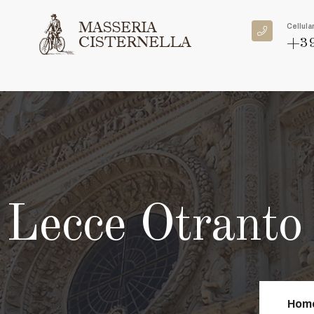
Cellula
+39
e Lecce Otranto 
Hom