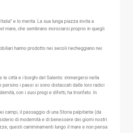
talia” e lo merita. La sua lunga piazza invita a
del mare, che sembrano incrociarsi proprio in quegli
obiliari hanno prodotto nei secoli riecheggiano nei
e le città e i borghi del Salento: immergersi nella
à e persino i paesi si sono distaccati dalle loro radici
nità, con i suoi pregi e difetti, ha trionfato. In
nei campi, il passaggio di una Storia palpitante (da
esiderio di modernità e di benessere dei giorni nostri.
iazze, questi camminamenti lungo il mare e non pensa