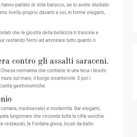
 hanno parlato di stile barocco, se lo avete studiato
simo livello proprio davanti a voi, in forme eleganti,
tati che la giostra della bellezza ti trascina a
 pur restando fermi ad ammirare tutto quanto ti
iera contro gli assalti saraceni.
 Chiesa normanna che contiene in una teca i teschi
di mura sul mare, il borgo incantevole. E poi i
pecialità gastronomiche.
onio
a, romana, medioevale) e modernità. Bar eleganti,
iata lungomare che circonda tutta la città vecchia.
e restaurati, la Fontana greca, locali da ballo.