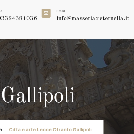
re
Email
3384381036
info@masseriacisternella.it
Gallipoli
e
Città e arte Lecce Otranto Gallipoli