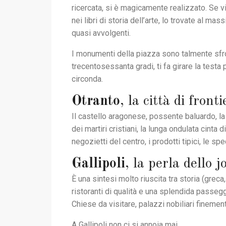
ricercata, si è magicamente realizzato. Se vi
nei libri di storia dell’arte, lo trovate al mas
quasi avvolgenti.
I monumenti della piazza sono talmente sfron
trecentosessanta gradi, ti fa girare la testa
circonda.
Otranto
, la città di front
Il castello aragonese, possente baluardo, la
dei martiri cristiani, la lunga ondulata cinta 
negozietti del centro, i prodotti tipici, le s
Gallipoli
, la perla dello j
È una sintesi molto riuscita tra storia (grec
ristoranti di qualità e una splendida passegg
Chiese da visitare, palazzi nobiliari finement
A Gallipoli non ci si annoia mai.